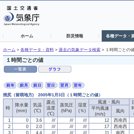
ホーム
防災情報
各種データ・
ホーム
>
各種データ・資料
>
過去の気象データ検索
>
１時間ごとの
１時間ごとの値
焼尻（留萌地方) 2005年1月3日（１時間ごとの値）
風速・風向
風速・風向
風速・風向
風速・風向
露点
露点
露点
露点
降水量
降水量
降水量
降水量
気温
気温
気温
気温
蒸気圧
蒸気圧
蒸気圧
蒸気圧
湿度
湿度
湿度
湿度
時
時
時
時
温度
温度
温度
温度
平均風速
平均風速
平均風速
平均風速
(mm)
(mm)
(mm)
(mm)
(℃)
(℃)
(℃)
(℃)
(hPa)
(hPa)
(hPa)
(hPa)
(％)
(％)
(％)
(％)
風向
風向
風向
風向
(℃)
(℃)
(℃)
(℃)
(m/s)
(m/s)
(m/s)
(m/s)
1
1
1
1
0
0
0
0
3.6
3.6
3.6
3.6
///
///
///
///
///
///
///
///
///
///
///
///
12
12
12
12
西南西
西南西
西南西
西南西
2
2
2
2
0
0
0
0
2.0
2.0
2.0
2.0
///
///
///
///
///
///
///
///
///
///
///
///
17
17
17
17
西南西
西南西
西南西
西南西
3
3
3
3
0
0
0
0
4.4
4.4
4.4
4.4
///
///
///
///
///
///
///
///
///
///
///
///
11
11
11
11
南西
南西
南西
南西