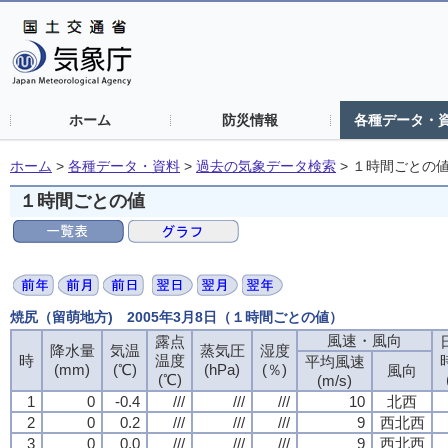
ホーム
防災情報
各種データ・
ホーム
>
各種データ・資料
>
過去の気象データ検索
>
１時間ごとの
１時間ごとの値
焼尻（留萌地方) 2005年3月8日（１時間ごとの値）
風速・風向
風速・風向
風速・風向
風速・風向
露点
露点
露点
露点
降水量
降水量
降水量
降水量
気温
気温
気温
気温
蒸気圧
蒸気圧
蒸気圧
蒸気圧
湿度
湿度
湿度
湿度
時
時
時
時
温度
温度
温度
温度
平均風速
平均風速
平均風速
平均風速
(mm)
(mm)
(mm)
(mm)
(℃)
(℃)
(℃)
(℃)
(hPa)
(hPa)
(hPa)
(hPa)
(％)
(％)
(％)
(％)
風向
風向
風向
風向
(℃)
(℃)
(℃)
(℃)
(m/s)
(m/s)
(m/s)
(m/s)
1
1
1
1
0
0
0
0
-0.4
-0.4
-0.4
-0.4
///
///
///
///
///
///
///
///
///
///
///
///
10
10
10
10
北西
北西
北西
北西
2
2
2
2
0
0
0
0
0.2
0.2
0.2
0.2
///
///
///
///
///
///
///
///
///
///
///
///
9
9
9
9
西北西
西北西
西北西
西北西
3
3
3
3
0
0
0
0
0.0
0.0
0.0
0.0
///
///
///
///
///
///
///
///
///
///
///
///
9
9
9
9
西北西
西北西
西北西
西北西