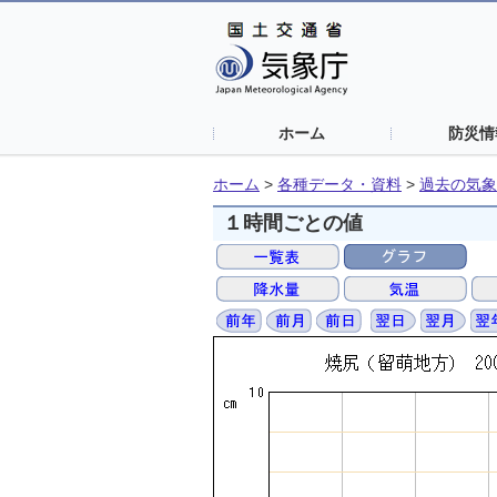
ホーム
防災情
ホーム
>
各種データ・資料
>
過去の気象
１時間ごとの値