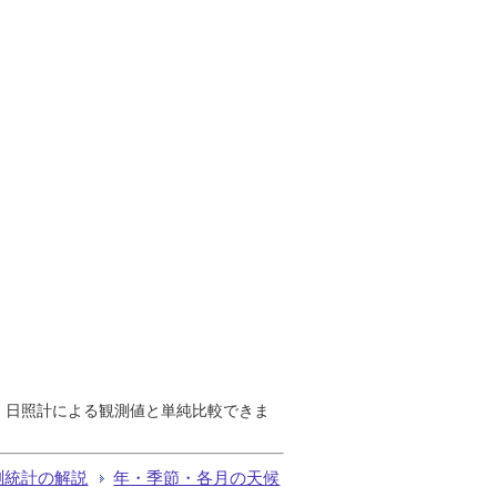
で、日照計による観測値と単純比較できま
測統計の解説
年・季節・各月の天候