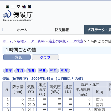
ホーム
防災情報
各種データ・
ホーム
>
各種データ・資料
>
過去の気象データ検索
>
１時間ごとの
１時間ごとの値
焼尻（留萌地方) 2005年8月5日（１時間ごとの値）
風速・風向
露点
降水量
気温
蒸気圧
湿度
時
温度
平均風速
(mm)
(℃)
(hPa)
(％)
風向
(℃)
(m/s)
1
0
21.1
///
///
///
6
南西
2
0
21.0
///
///
///
5
南西
3
0
21.1
///
///
///
5
西南西