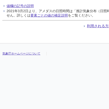
値欄の記号の説明
2021年3月2日より、アメダスの日照時間は「推計気象分布（日
せん。詳しくは
要素ごとの値の補足説明
をご覧ください。
利用される方
気象庁ホームページについて