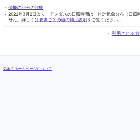
値欄の記号の説明
2021年3月2日より、アメダスの日照時間は「推計気象分布（日
せん。詳しくは
要素ごとの値の補足説明
をご覧ください。
利用される方
気象庁ホームページについて