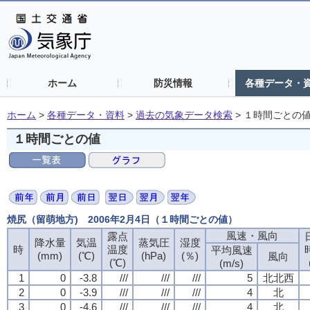
ホーム
防災情報
各種データ・
ホーム
>
各種データ・資料
>
過去の気象データ検索
>
１時間ごとの
１時間ごとの値
焼尻（留萌地方) 2006年2月4日（１時間ごとの値）
風速・風向
露点
降水量
気温
蒸気圧
湿度
時
温度
平均風速
(mm)
(℃)
(hPa)
(％)
風向
(℃)
(m/s)
1
0
-3.8
///
///
///
5
北北西
2
0
-3.9
///
///
///
4
北
3
0
-4.6
///
///
///
4
北