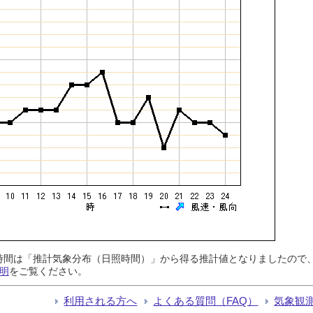
日照時間は「推計気象分布（日照時間）」から得る推計値となりましたの
明
をご覧ください。
利用される方へ
よくある質問（FAQ）
気象観