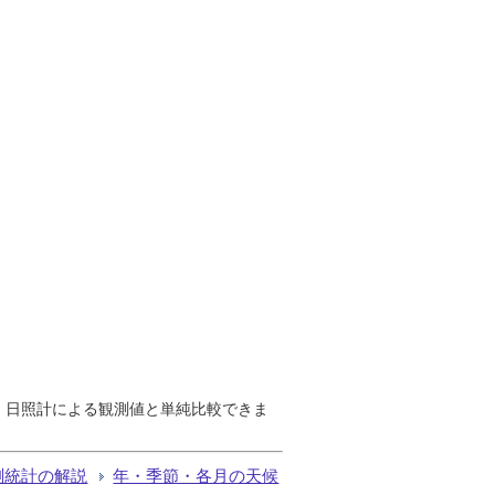
で、日照計による観測値と単純比較できま
測統計の解説
年・季節・各月の天候