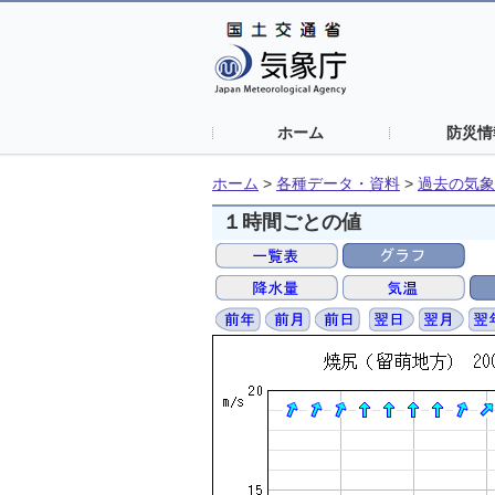
ホーム
防災情
ホーム
>
各種データ・資料
>
過去の気象
１時間ごとの値