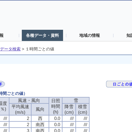
報
各種データ・資料
地域の情報
知
データ検索
>
１時間ごとの値
１時間ごとの値）
風速・風向
雪
日照
湿度
時間
平均風速
降雪
積雪
(％)
風向
(h)
(m/s)
(cm)
(cm)
///
2
西
0.0
///
///
///
2
南西
0.0
///
///
///
3
南西
0.0
///
///