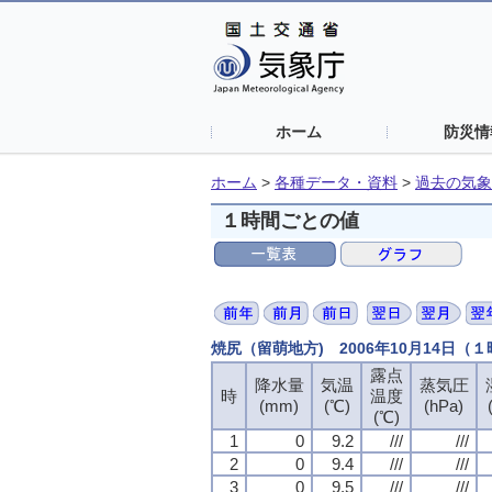
ホーム
防災情
ホーム
>
各種データ・資料
>
過去の気象
１時間ごとの値
焼尻（留萌地方) 2006年10月14日（
露点
降水量
気温
蒸気圧
時
温度
(mm)
(℃)
(hPa)
(℃)
1
0
9.2
///
///
2
0
9.4
///
///
3
0
9.5
///
///