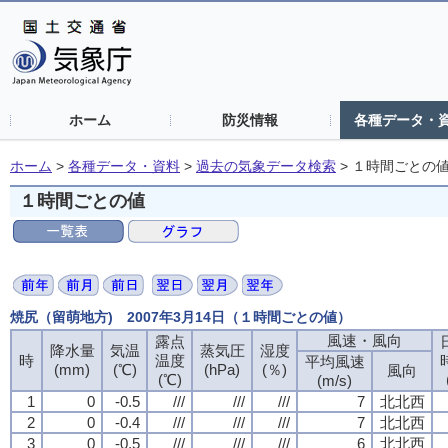
ホーム
防災情報
各種データ・
ホーム
>
各種データ・資料
>
過去の気象データ検索
>
１時間ごとの
１時間ごとの値
焼尻（留萌地方) 2007年3月14日（１時間ごとの値）
風速・風向
露点
降水量
気温
蒸気圧
湿度
時
温度
平均風速
(mm)
(℃)
(hPa)
(％)
風向
(℃)
(m/s)
1
0
-0.5
///
///
///
7
北北西
2
0
-0.4
///
///
///
7
北北西
3
0
-0.5
///
///
///
6
北北西