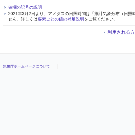
値欄の記号の説明
2021年3月2日より、アメダスの日照時間は「推計気象分布（日
せん。詳しくは
要素ごとの値の補足説明
をご覧ください。
利用される方
気象庁ホームページについて