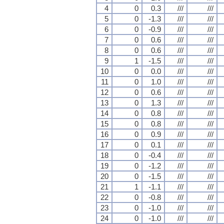
4
0
0.3
///
///
5
0
-1.3
///
///
6
0
-0.9
///
///
7
0
0.6
///
///
8
0
0.6
///
///
9
1
-1.5
///
///
10
0
0.0
///
///
11
0
1.0
///
///
12
0
0.6
///
///
13
0
1.3
///
///
14
0
0.8
///
///
15
0
0.8
///
///
16
0
0.9
///
///
17
0
0.1
///
///
18
0
-0.4
///
///
19
0
-1.2
///
///
20
0
-1.5
///
///
21
1
-1.1
///
///
22
0
-0.8
///
///
23
0
-1.0
///
///
24
0
-1.0
///
///