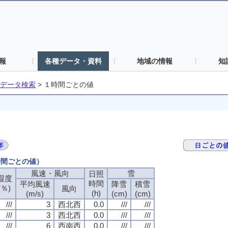
報
各種データ・資料
地域の情報
知
データ検索
>
１時間ごとの値
時間ごとの値）
風速・風向
雪
日照
湿度
時間
平均風速
降雪
積雪
(％)
風向
(h)
(m/s)
(cm)
(cm)
///
3
西北西
0.0
///
///
///
3
西北西
0.0
///
///
///
6
西南西
0.0
///
///