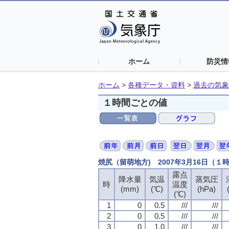
ホーム
防災情
ホーム
>
各種データ・資料
>
過去の気象
１時間ごとの値
焼尻（留萌地方) 2007年3月16日（１
露点
降水量
気温
蒸気圧
時
温度
(mm)
(℃)
(hPa)
(℃)
1
0
0.5
///
///
2
0
0.5
///
///
3
0
1.0
///
///