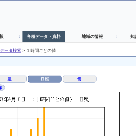
報
各種データ・資料
地域の情報
知
データ検索
>
１時間ごとの値