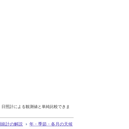
で、日照計による観測値と単純比較できま
測統計の解説
年・季節・各月の天候