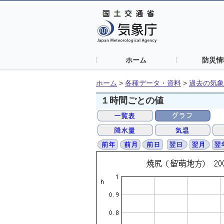
ホーム
防災情
ホーム
>
各種データ・資料
>
過去の気象
１時間ごとの値