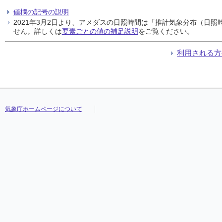
値欄の記号の説明
2021年3月2日より、アメダスの日照時間は「推計気象分布（日
せん。詳しくは
要素ごとの値の補足説明
をご覧ください。
利用される方
気象庁ホームページについて