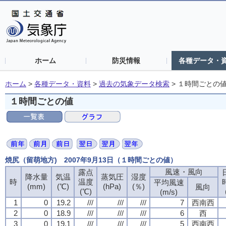
ホーム
防災情報
各種データ・
ホーム
>
各種データ・資料
>
過去の気象データ検索
>
１時間ごとの
１時間ごとの値
焼尻（留萌地方) 2007年9月13日（１時間ごとの値）
風速・風向
露点
降水量
気温
蒸気圧
湿度
時
温度
平均風速
(mm)
(℃)
(hPa)
(％)
風向
(℃)
(m/s)
1
0
19.2
///
///
///
7
西南西
2
0
18.9
///
///
///
6
西
3
0
19.1
///
///
///
5
西南西