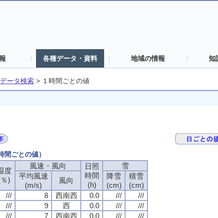
報
各種データ・資料
地域の情報
知
データ検索
>
１時間ごとの値
１時間ごとの値）
風速・風向
雪
日照
湿度
時間
平均風速
降雪
積雪
(％)
風向
(h)
(m/s)
(cm)
(cm)
///
8
西南西
0.0
///
///
///
9
西
0.0
///
///
///
7
西南西
0.0
///
///