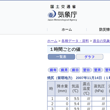
ホーム
防災情
ホーム
>
各種データ・資料
>
過去の気象
１時間ごとの値
焼尻（留萌地方) 2007年11月14日（
露点
降水量
気温
蒸気圧
時
温度
(mm)
(℃)
(hPa)
(℃)
1
0
9.5
///
///
2
0
9.4
///
///
3
0
9.9
///
///