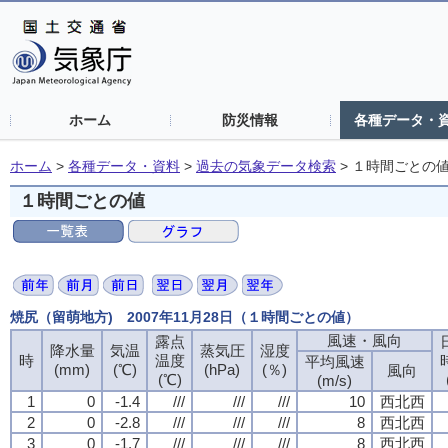
ホーム
防災情報
各種データ・
ホーム
>
各種データ・資料
>
過去の気象データ検索
>
１時間ごとの
１時間ごとの値
焼尻（留萌地方) 2007年11月28日（１時間ごとの値）
風速・風向
風速・風向
風速・風向
風速・風向
露点
露点
露点
露点
降水量
降水量
降水量
降水量
気温
気温
気温
気温
蒸気圧
蒸気圧
蒸気圧
蒸気圧
湿度
湿度
湿度
湿度
時
時
時
時
温度
温度
温度
温度
平均風速
平均風速
平均風速
平均風速
(mm)
(mm)
(mm)
(mm)
(℃)
(℃)
(℃)
(℃)
(hPa)
(hPa)
(hPa)
(hPa)
(％)
(％)
(％)
(％)
風向
風向
風向
風向
(℃)
(℃)
(℃)
(℃)
(m/s)
(m/s)
(m/s)
(m/s)
1
1
1
1
0
0
0
0
-1.4
-1.4
-1.4
-1.4
///
///
///
///
///
///
///
///
///
///
///
///
10
10
10
10
西北西
西北西
西北西
西北西
2
2
2
2
0
0
0
0
-2.8
-2.8
-2.8
-2.8
///
///
///
///
///
///
///
///
///
///
///
///
8
8
8
8
西北西
西北西
西北西
西北西
3
3
3
3
0
0
0
0
-1.7
-1.7
-1.7
-1.7
///
///
///
///
///
///
///
///
///
///
///
///
8
8
8
8
西北西
西北西
西北西
西北西