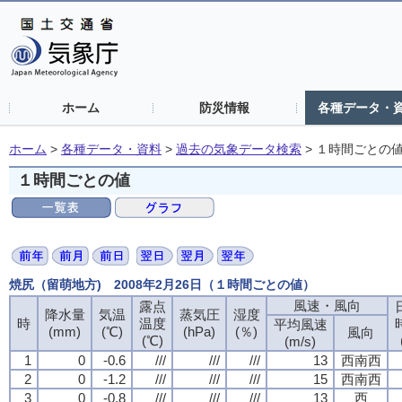
ホーム
防災情報
各種データ・
ホーム
>
各種データ・資料
>
過去の気象データ検索
>
１時間ごとの
１時間ごとの値
焼尻（留萌地方) 2008年2月26日（１時間ごとの値）
風速・風向
露点
降水量
気温
蒸気圧
湿度
時
温度
平均風速
(mm)
(℃)
(hPa)
(％)
風向
(℃)
(m/s)
1
0
-0.6
///
///
///
13
西南西
2
0
-1.2
///
///
///
15
西南西
3
0
-0.8
///
///
///
13
西