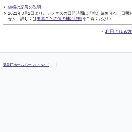
値欄の記号の説明
2021年3月2日より、アメダスの日照時間は「推計気象分布（日
せん。詳しくは
要素ごとの値の補足説明
をご覧ください。
利用される方
気象庁ホームページについて