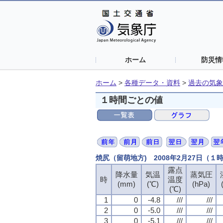
ホーム
防災情
ホーム
>
各種データ・資料
>
過去の気象
１時間ごとの値
焼尻（留萌地方) 2008年2月27日（１
露点
降水量
気温
蒸気圧
時
温度
(mm)
(℃)
(hPa)
(℃)
1
0
-4.8
///
///
2
0
-5.0
///
///
3
0
-5.1
///
///