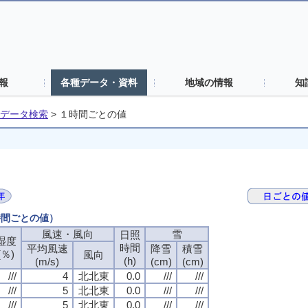
報
各種データ・資料
地域の情報
知
データ検索
>
１時間ごとの値
時間ごとの値）
風速・風向
雪
日照
湿度
時間
平均風速
降雪
積雪
(％)
風向
(h)
(m/s)
(cm)
(cm)
///
4
北北東
0.0
///
///
///
5
北北東
0.0
///
///
///
5
北北東
0.0
///
///