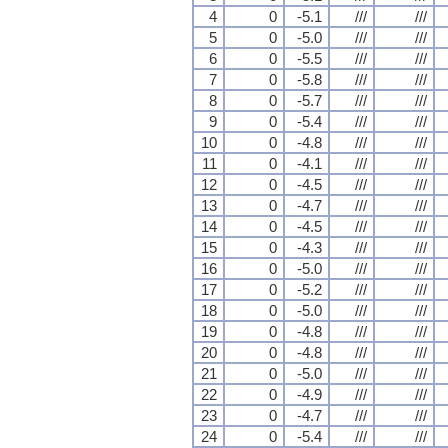
4
0
-5.1
///
///
5
0
-5.0
///
///
6
0
-5.5
///
///
7
0
-5.8
///
///
8
0
-5.7
///
///
9
0
-5.4
///
///
10
0
-4.8
///
///
11
0
-4.1
///
///
12
0
-4.5
///
///
13
0
-4.7
///
///
14
0
-4.5
///
///
15
0
-4.3
///
///
16
0
-5.0
///
///
17
0
-5.2
///
///
18
0
-5.0
///
///
19
0
-4.8
///
///
20
0
-4.8
///
///
21
0
-5.0
///
///
22
0
-4.9
///
///
23
0
-4.7
///
///
24
0
-5.4
///
///