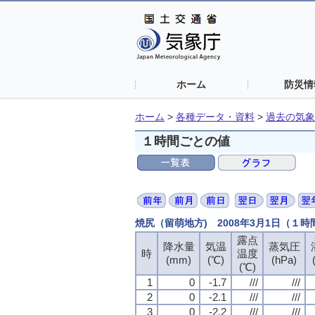
ホーム
防災情
ホーム
>
各種データ・資料
>
過去の気象
１時間ごとの値
焼尻（留萌地方) 2008年3月1日（１
露点
露点
露点
露点
降水量
降水量
降水量
降水量
気温
気温
気温
気温
蒸気圧
蒸気圧
蒸気圧
蒸気圧
時
時
時
時
温度
温度
温度
温度
(mm)
(mm)
(mm)
(mm)
(℃)
(℃)
(℃)
(℃)
(hPa)
(hPa)
(hPa)
(hPa)
(℃)
(℃)
(℃)
(℃)
1
1
1
1
0
0
0
0
-1.7
-1.7
-1.7
-1.7
///
///
///
///
///
///
///
///
2
2
2
2
0
0
0
0
-2.1
-2.1
-2.1
-2.1
///
///
///
///
///
///
///
///
3
3
3
3
0
0
0
0
-2.2
-2.2
-2.2
-2.2
///
///
///
///
///
///
///
///