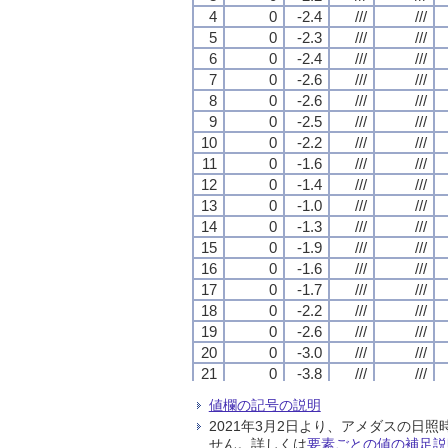
4
4
4
4
0
0
0
0
-2.4
-2.4
-2.4
-2.4
///
///
///
///
///
///
///
///
5
5
5
5
0
0
0
0
-2.3
-2.3
-2.3
-2.3
///
///
///
///
///
///
///
///
6
6
6
6
0
0
0
0
-2.4
-2.4
-2.4
-2.4
///
///
///
///
///
///
///
///
7
7
7
7
0
0
0
0
-2.6
-2.6
-2.6
-2.6
///
///
///
///
///
///
///
///
8
8
8
8
0
0
0
0
-2.6
-2.6
-2.6
-2.6
///
///
///
///
///
///
///
///
9
9
9
9
0
0
0
0
-2.5
-2.5
-2.5
-2.5
///
///
///
///
///
///
///
///
10
10
10
10
0
0
0
0
-2.2
-2.2
-2.2
-2.2
///
///
///
///
///
///
///
///
11
11
11
11
0
0
0
0
-1.6
-1.6
-1.6
-1.6
///
///
///
///
///
///
///
///
12
12
12
12
0
0
0
0
-1.4
-1.4
-1.4
-1.4
///
///
///
///
///
///
///
///
13
13
13
13
0
0
0
0
-1.0
-1.0
-1.0
-1.0
///
///
///
///
///
///
///
///
14
14
14
14
0
0
0
0
-1.3
-1.3
-1.3
-1.3
///
///
///
///
///
///
///
///
15
15
15
15
0
0
0
0
-1.9
-1.9
-1.9
-1.9
///
///
///
///
///
///
///
///
16
16
16
16
0
0
0
0
-1.6
-1.6
-1.6
-1.6
///
///
///
///
///
///
///
///
17
17
17
17
0
0
0
0
-1.7
-1.7
-1.7
-1.7
///
///
///
///
///
///
///
///
18
18
18
18
0
0
0
0
-2.2
-2.2
-2.2
-2.2
///
///
///
///
///
///
///
///
19
19
19
19
0
0
0
0
-2.6
-2.6
-2.6
-2.6
///
///
///
///
///
///
///
///
20
20
20
20
0
0
0
0
-3.0
-3.0
-3.0
-3.0
///
///
///
///
///
///
///
///
21
21
21
21
0
0
0
0
-3.8
-3.8
-3.8
-3.8
///
///
///
///
///
///
///
///
22
22
22
22
0
0
0
0
-3.9
-3.9
-3.9
-3.9
///
///
///
///
///
///
///
///
値欄の記号の説明
23
23
23
23
0
0
0
0
-2.5
-2.5
-2.5
-2.5
///
///
///
///
///
///
///
///
2021年3月2日より、アメダスの
24
24
24
24
0
0
0
0
-2.4
-2.4
-2.4
-2.4
///
///
///
///
///
///
///
///
せん。詳しくは
要素ごとの値の補足説