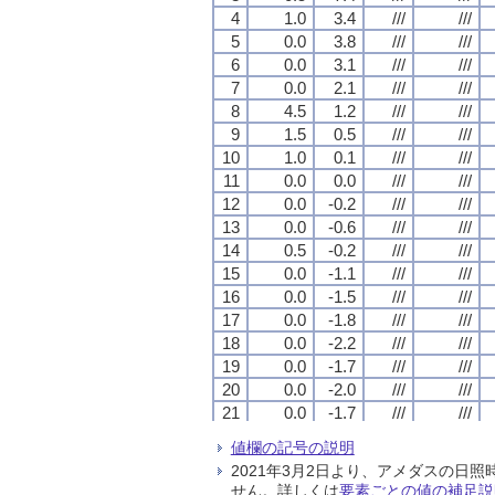
4
4
4
4
1.0
1.0
1.0
1.0
3.4
3.4
3.4
3.4
///
///
///
///
///
///
///
///
5
5
5
5
0.0
0.0
0.0
0.0
3.8
3.8
3.8
3.8
///
///
///
///
///
///
///
///
6
6
6
6
0.0
0.0
0.0
0.0
3.1
3.1
3.1
3.1
///
///
///
///
///
///
///
///
7
7
7
7
0.0
0.0
0.0
0.0
2.1
2.1
2.1
2.1
///
///
///
///
///
///
///
///
8
8
8
8
4.5
4.5
4.5
4.5
1.2
1.2
1.2
1.2
///
///
///
///
///
///
///
///
9
9
9
9
1.5
1.5
1.5
1.5
0.5
0.5
0.5
0.5
///
///
///
///
///
///
///
///
10
10
10
10
1.0
1.0
1.0
1.0
0.1
0.1
0.1
0.1
///
///
///
///
///
///
///
///
11
11
11
11
0.0
0.0
0.0
0.0
0.0
0.0
0.0
0.0
///
///
///
///
///
///
///
///
12
12
12
12
0.0
0.0
0.0
0.0
-0.2
-0.2
-0.2
-0.2
///
///
///
///
///
///
///
///
13
13
13
13
0.0
0.0
0.0
0.0
-0.6
-0.6
-0.6
-0.6
///
///
///
///
///
///
///
///
14
14
14
14
0.5
0.5
0.5
0.5
-0.2
-0.2
-0.2
-0.2
///
///
///
///
///
///
///
///
15
15
15
15
0.0
0.0
0.0
0.0
-1.1
-1.1
-1.1
-1.1
///
///
///
///
///
///
///
///
16
16
16
16
0.0
0.0
0.0
0.0
-1.5
-1.5
-1.5
-1.5
///
///
///
///
///
///
///
///
17
17
17
17
0.0
0.0
0.0
0.0
-1.8
-1.8
-1.8
-1.8
///
///
///
///
///
///
///
///
18
18
18
18
0.0
0.0
0.0
0.0
-2.2
-2.2
-2.2
-2.2
///
///
///
///
///
///
///
///
19
19
19
19
0.0
0.0
0.0
0.0
-1.7
-1.7
-1.7
-1.7
///
///
///
///
///
///
///
///
20
20
20
20
0.0
0.0
0.0
0.0
-2.0
-2.0
-2.0
-2.0
///
///
///
///
///
///
///
///
21
21
21
21
0.0
0.0
0.0
0.0
-1.7
-1.7
-1.7
-1.7
///
///
///
///
///
///
///
///
22
22
22
22
0.0
0.0
0.0
0.0
-2.1
-2.1
-2.1
-2.1
///
///
///
///
///
///
///
///
値欄の記号の説明
23
23
23
23
0.0
0.0
0.0
0.0
-1.2
-1.2
-1.2
-1.2
///
///
///
///
///
///
///
///
2021年3月2日より、アメダスの
24
24
24
24
0.0
0.0
0.0
0.0
-1.1
-1.1
-1.1
-1.1
///
///
///
///
///
///
///
///
せん。詳しくは
要素ごとの値の補足説