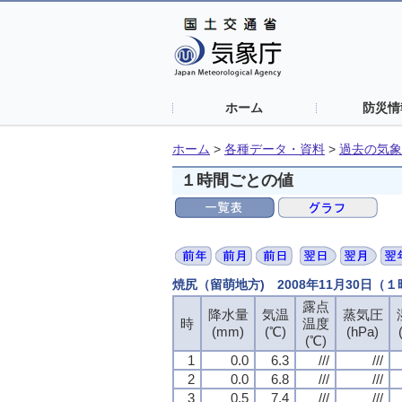
ホーム
防災情
ホーム
>
各種データ・資料
>
過去の気象
１時間ごとの値
焼尻（留萌地方) 2008年11月30日（
露点
露点
露点
露点
降水量
降水量
降水量
降水量
気温
気温
気温
気温
蒸気圧
蒸気圧
蒸気圧
蒸気圧
時
時
時
時
温度
温度
温度
温度
(mm)
(mm)
(mm)
(mm)
(℃)
(℃)
(℃)
(℃)
(hPa)
(hPa)
(hPa)
(hPa)
(℃)
(℃)
(℃)
(℃)
1
1
1
1
0.0
0.0
0.0
0.0
6.3
6.3
6.3
6.3
///
///
///
///
///
///
///
///
2
2
2
2
0.0
0.0
0.0
0.0
6.8
6.8
6.8
6.8
///
///
///
///
///
///
///
///
3
3
3
3
0.5
0.5
0.5
0.5
7.4
7.4
7.4
7.4
///
///
///
///
///
///
///
///