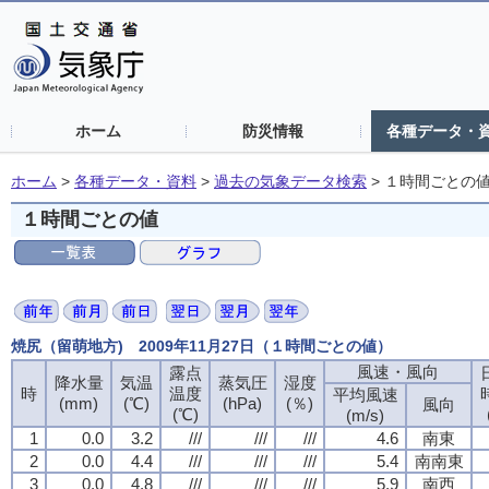
ホーム
防災情報
各種データ・
ホーム
>
各種データ・資料
>
過去の気象データ検索
>
１時間ごとの
１時間ごとの値
焼尻（留萌地方) 2009年11月27日（１時間ごとの値）
風速・風向
風速・風向
風速・風向
風速・風向
露点
露点
露点
露点
降水量
降水量
降水量
降水量
気温
気温
気温
気温
蒸気圧
蒸気圧
蒸気圧
蒸気圧
湿度
湿度
湿度
湿度
時
時
時
時
温度
温度
温度
温度
平均風速
平均風速
平均風速
平均風速
(mm)
(mm)
(mm)
(mm)
(℃)
(℃)
(℃)
(℃)
(hPa)
(hPa)
(hPa)
(hPa)
(％)
(％)
(％)
(％)
風向
風向
風向
風向
(℃)
(℃)
(℃)
(℃)
(m/s)
(m/s)
(m/s)
(m/s)
1
1
1
1
0.0
0.0
0.0
0.0
3.2
3.2
3.2
3.2
///
///
///
///
///
///
///
///
///
///
///
///
4.6
4.6
4.6
4.6
南東
南東
南東
南東
2
2
2
2
0.0
0.0
0.0
0.0
4.4
4.4
4.4
4.4
///
///
///
///
///
///
///
///
///
///
///
///
5.4
5.4
5.4
5.4
南南東
南南東
南南東
南南東
3
3
3
3
0.0
0.0
0.0
0.0
4.8
4.8
4.8
4.8
///
///
///
///
///
///
///
///
///
///
///
///
5.9
5.9
5.9
5.9
南西
南西
南西
南西