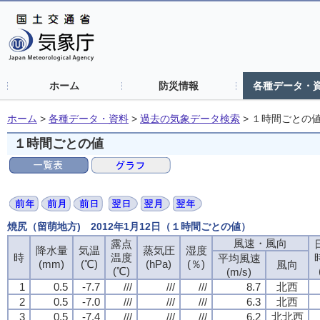
ホーム
防災情報
各種データ・
ホーム
>
各種データ・資料
>
過去の気象データ検索
>
１時間ごとの
１時間ごとの値
焼尻（留萌地方) 2012年1月12日（１時間ごとの値）
風速・風向
露点
降水量
気温
蒸気圧
湿度
時
温度
平均風速
(mm)
(℃)
(hPa)
(％)
風向
(℃)
(m/s)
1
0.5
-7.7
///
///
///
8.7
北西
2
0.5
-7.0
///
///
///
6.3
北西
3
0.5
-7.4
///
///
///
6.2
北北西