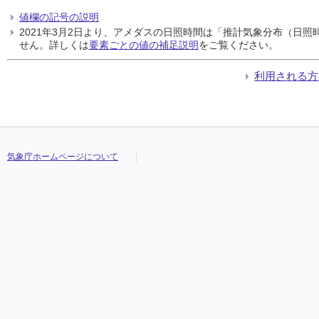
値欄の記号の説明
2021年3月2日より、アメダスの日照時間は「推計気象分布（日
せん。詳しくは
要素ごとの値の補足説明
をご覧ください。
利用される方
気象庁ホームページについて