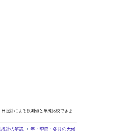
で、日照計による観測値と単純比較できま
測統計の解説
年・季節・各月の天候