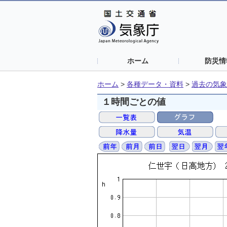
ホーム
防災情
ホーム
>
各種データ・資料
>
過去の気象
１時間ごとの値