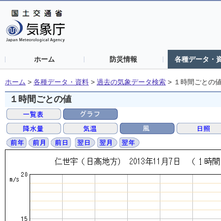
ホーム
防災情報
各種データ・
ホーム
>
各種データ・資料
>
過去の気象データ検索
>
１時間ごとの
１時間ごとの値