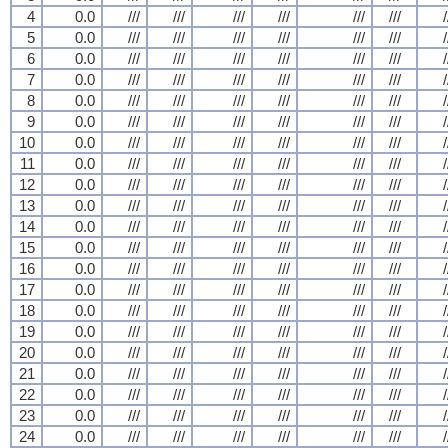
4
0.0
///
///
///
///
///
///
/
5
0.0
///
///
///
///
///
///
/
6
0.0
///
///
///
///
///
///
/
7
0.0
///
///
///
///
///
///
/
8
0.0
///
///
///
///
///
///
/
9
0.0
///
///
///
///
///
///
/
10
0.0
///
///
///
///
///
///
/
11
0.0
///
///
///
///
///
///
/
12
0.0
///
///
///
///
///
///
/
13
0.0
///
///
///
///
///
///
/
14
0.0
///
///
///
///
///
///
/
15
0.0
///
///
///
///
///
///
/
16
0.0
///
///
///
///
///
///
/
17
0.0
///
///
///
///
///
///
/
18
0.0
///
///
///
///
///
///
/
19
0.0
///
///
///
///
///
///
/
20
0.0
///
///
///
///
///
///
/
21
0.0
///
///
///
///
///
///
/
22
0.0
///
///
///
///
///
///
/
23
0.0
///
///
///
///
///
///
/
24
0.0
///
///
///
///
///
///
/