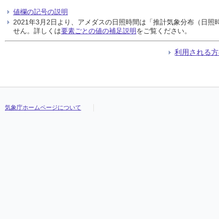
値欄の記号の説明
2021年3月2日より、アメダスの日照時間は「推計気象分布（日
せん。詳しくは
要素ごとの値の補足説明
をご覧ください。
利用される方
気象庁ホームページについて