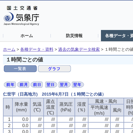
ホーム
防災情報
各種データ・
ホーム
>
各種データ・資料
>
過去の気象データ検索
>
１時間ごとの
１時間ごとの値
仁世宇（日高地方) 2015年6月7日（１時間ごとの値）
風速・風向
露点
日
降水量
気温
蒸気圧
湿度
時
温度
時
平均風速
(mm)
(℃)
(hPa)
(％)
風向
(℃)
(h
(m/s)
1
0.0
///
///
///
///
///
///
/
2
0.0
///
///
///
///
///
///
/
3
0.0
///
///
///
///
///
///
/