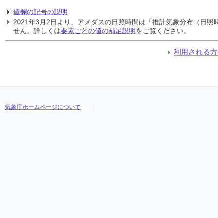
値欄の記号の説明
2021年3月2日より、アメダスの日照時間は「推計気象分布（日
せん。詳しくは
要素ごとの値の補足説明
をご覧ください。
利用される方
気象庁ホームページについて