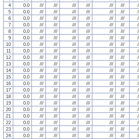
4
0.0
///
///
///
///
///
///
/
5
0.0
///
///
///
///
///
///
/
6
0.0
///
///
///
///
///
///
/
7
0.0
///
///
///
///
///
///
/
8
0.0
///
///
///
///
///
///
/
9
0.0
///
///
///
///
///
///
/
10
0.0
///
///
///
///
///
///
/
11
0.0
///
///
///
///
///
///
/
12
0.0
///
///
///
///
///
///
/
13
0.0
///
///
///
///
///
///
/
14
0.0
///
///
///
///
///
///
/
15
0.0
///
///
///
///
///
///
/
16
0.0
///
///
///
///
///
///
/
17
0.0
///
///
///
///
///
///
/
18
0.0
///
///
///
///
///
///
/
19
0.0
///
///
///
///
///
///
/
20
0.0
///
///
///
///
///
///
/
21
0.0
///
///
///
///
///
///
/
22
0.0
///
///
///
///
///
///
/
23
0.0
///
///
///
///
///
///
/
24
0.0
///
///
///
///
///
///
/