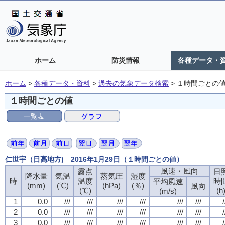
ホーム
防災情報
各種データ・
ホーム
>
各種データ・資料
>
過去の気象データ検索
>
１時間ごとの
１時間ごとの値
仁世宇（日高地方) 2016年1月29日（１時間ごとの値）
風速・風向
露点
日
降水量
気温
蒸気圧
湿度
時
温度
時
平均風速
(mm)
(℃)
(hPa)
(％)
風向
(℃)
(h
(m/s)
1
0.0
///
///
///
///
///
///
/
2
0.0
///
///
///
///
///
///
/
3
0.0
///
///
///
///
///
///
/