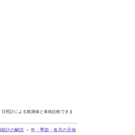
で、日照計による観測値と単純比較できま
測統計の解説
年・季節・各月の天候