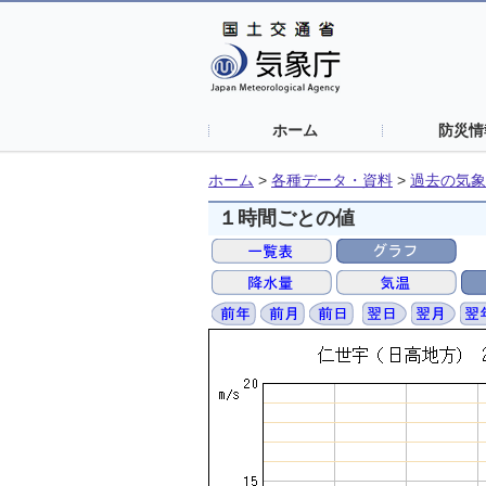
ホーム
防災情
ホーム
>
各種データ・資料
>
過去の気象
１時間ごとの値