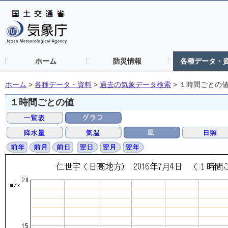
ホーム
防災情報
各種データ・
ホーム
>
各種データ・資料
>
過去の気象データ検索
>
１時間ごとの
１時間ごとの値