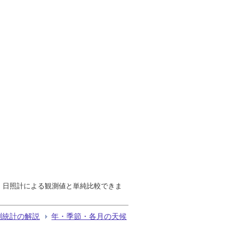
で、日照計による観測値と単純比較できま
測統計の解説
年・季節・各月の天候