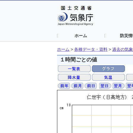
ホーム
防災情
ホーム
>
各種データ・資料
>
過去の気象
１時間ごとの値