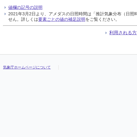
値欄の記号の説明
2021年3月2日より、アメダスの日照時間は「推計気象分布（日
せん。詳しくは
要素ごとの値の補足説明
をご覧ください。
利用される方
気象庁ホームページについて