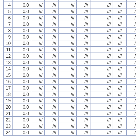
4
0.0
///
///
///
///
///
///
/
5
0.0
///
///
///
///
///
///
/
6
0.0
///
///
///
///
///
///
/
7
0.0
///
///
///
///
///
///
/
8
0.0
///
///
///
///
///
///
/
9
0.0
///
///
///
///
///
///
/
10
0.0
///
///
///
///
///
///
/
11
0.0
///
///
///
///
///
///
/
12
0.0
///
///
///
///
///
///
/
13
0.0
///
///
///
///
///
///
/
14
0.0
///
///
///
///
///
///
/
15
0.0
///
///
///
///
///
///
/
16
0.0
///
///
///
///
///
///
/
17
0.0
///
///
///
///
///
///
/
18
0.0
///
///
///
///
///
///
/
19
0.0
///
///
///
///
///
///
/
20
0.0
///
///
///
///
///
///
/
21
0.0
///
///
///
///
///
///
/
22
0.0
///
///
///
///
///
///
/
23
0.0
///
///
///
///
///
///
/
24
0.0
///
///
///
///
///
///
/