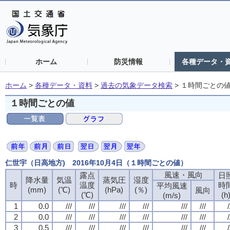
ホーム
防災情報
各種データ・
ホーム
>
各種データ・資料
>
過去の気象データ検索
>
１時間ごとの
１時間ごとの値
仁世宇（日高地方) 2016年10月4日（１時間ごとの値）
風速・風向
露点
日
降水量
気温
蒸気圧
湿度
時
温度
時
平均風速
(mm)
(℃)
(hPa)
(％)
風向
(℃)
(h
(m/s)
1
0.0
///
///
///
///
///
///
/
2
0.0
///
///
///
///
///
///
/
3
0.5
///
///
///
///
///
///
/