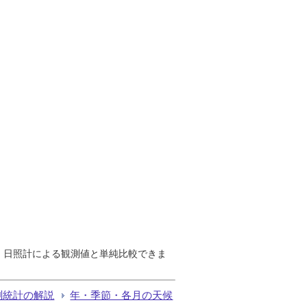
で、日照計による観測値と単純比較できま
測統計の解説
年・季節・各月の天候