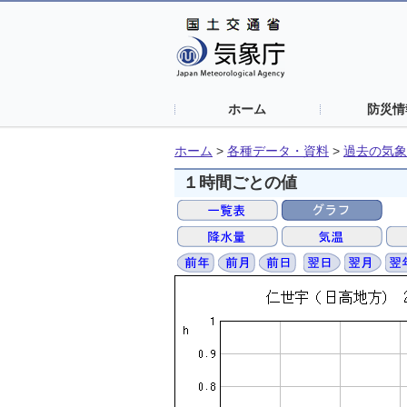
ホーム
防災情
ホーム
>
各種データ・資料
>
過去の気象
１時間ごとの値