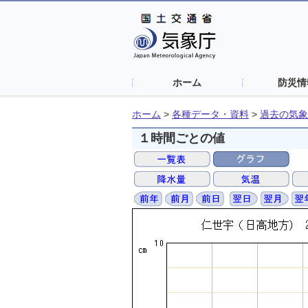
ホーム
防災情
ホーム
>
各種データ・資料
>
過去の気象
１時間ごとの値