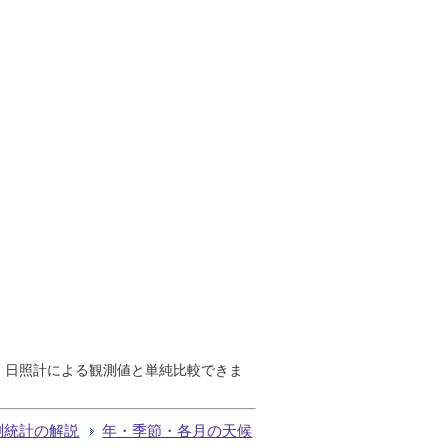
で、日照計による観測値と単純比較できま
測統計の解説
年・季節・各月の天候