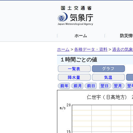
ホーム
防災情
ホーム
>
各種データ・資料
>
過去の気象
１時間ごとの値