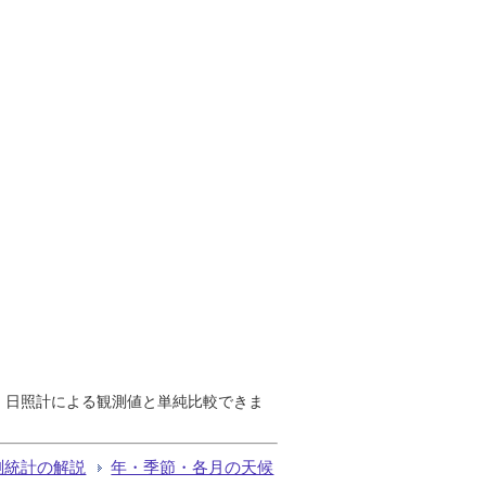
で、日照計による観測値と単純比較できま
測統計の解説
年・季節・各月の天候