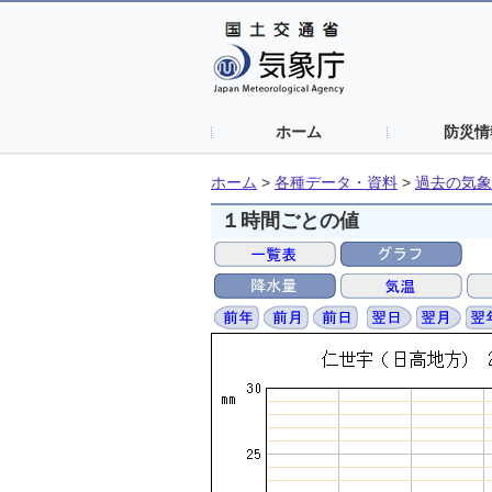
ホーム
防災情
ホーム
>
各種データ・資料
>
過去の気象
１時間ごとの値