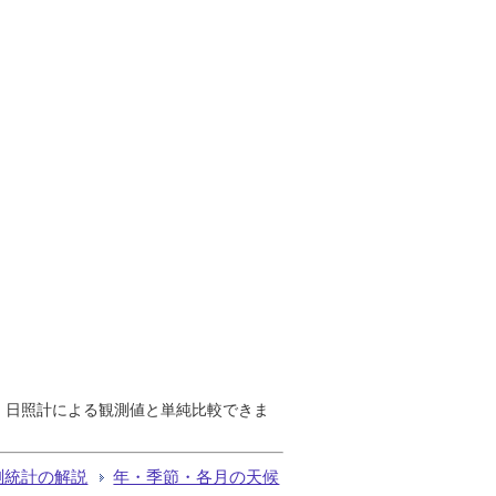
で、日照計による観測値と単純比較できま
測統計の解説
年・季節・各月の天候