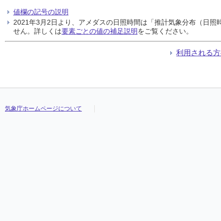
値欄の記号の説明
2021年3月2日より、アメダスの日照時間は「推計気象分布（日
せん。詳しくは
要素ごとの値の補足説明
をご覧ください。
利用される方
気象庁ホームページについて