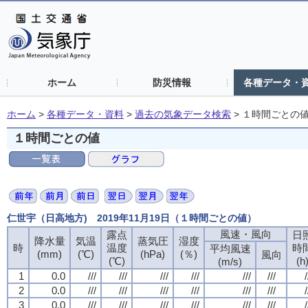
ホーム
防災情報
各種データ・
ホーム
>
各種データ・資料
>
過去の気象データ検索
>
１時間ごとの
１時間ごとの値
仁世宇（日高地方) 2019年11月19日（１時間ごとの値）
風速・風向
露点
日
降水量
気温
蒸気圧
湿度
時
温度
時
平均風速
(mm)
(℃)
(hPa)
(％)
風向
(℃)
(h
(m/s)
1
0.0
///
///
///
///
///
///
/
2
0.0
///
///
///
///
///
///
/
3
0.0
///
///
///
///
///
///
/