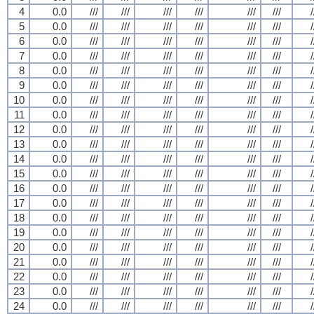
4
0.0
///
///
///
///
///
///
/
5
0.0
///
///
///
///
///
///
/
6
0.0
///
///
///
///
///
///
/
7
0.0
///
///
///
///
///
///
/
8
0.0
///
///
///
///
///
///
/
9
0.0
///
///
///
///
///
///
/
10
0.0
///
///
///
///
///
///
/
11
0.0
///
///
///
///
///
///
/
12
0.0
///
///
///
///
///
///
/
13
0.0
///
///
///
///
///
///
/
14
0.0
///
///
///
///
///
///
/
15
0.0
///
///
///
///
///
///
/
16
0.0
///
///
///
///
///
///
/
17
0.0
///
///
///
///
///
///
/
18
0.0
///
///
///
///
///
///
/
19
0.0
///
///
///
///
///
///
/
20
0.0
///
///
///
///
///
///
/
21
0.0
///
///
///
///
///
///
/
22
0.0
///
///
///
///
///
///
/
23
0.0
///
///
///
///
///
///
/
24
0.0
///
///
///
///
///
///
/