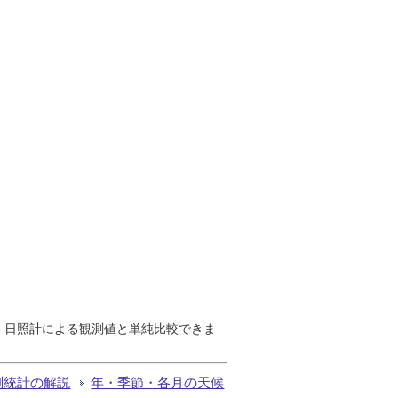
で、日照計による観測値と単純比較できま
測統計の解説
年・季節・各月の天候