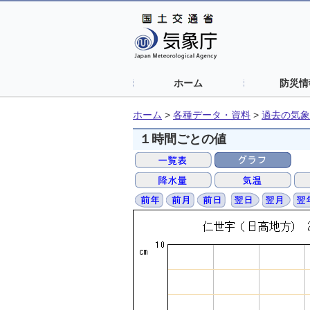
ホーム
防災情
ホーム
>
各種データ・資料
>
過去の気象
１時間ごとの値