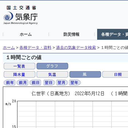
ホーム
防災情報
各種データ・
ホーム
>
各種データ・資料
>
過去の気象データ検索
>
１時間ごとの
１時間ごとの値