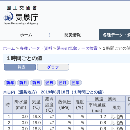
ホーム
防災情報
各種データ・
ホーム
>
各種データ・資料
>
過去の気象データ検索
>
１時間ごとの
１時間ごとの値
木古内（渡島地方) 2019年8月18日（１時間ごとの値）
風速・風向
風速・風向
風速・風向
風速・風向
露点
露点
露点
露点
降水量
降水量
降水量
降水量
気温
気温
気温
気温
蒸気圧
蒸気圧
蒸気圧
蒸気圧
湿度
湿度
湿度
湿度
時
時
時
時
温度
温度
温度
温度
平均風速
平均風速
平均風速
平均風速
(mm)
(mm)
(mm)
(mm)
(℃)
(℃)
(℃)
(℃)
(hPa)
(hPa)
(hPa)
(hPa)
(％)
(％)
(％)
(％)
風向
風向
風向
風向
(℃)
(℃)
(℃)
(℃)
(m/s)
(m/s)
(m/s)
(m/s)
1
1
1
1
0.0
0.0
0.0
0.0
19.3
19.3
19.3
19.3
///
///
///
///
///
///
///
///
///
///
///
///
1.2
1.2
1.2
1.2
北北西
北北西
北北西
北北西
2
2
2
2
0.0
0.0
0.0
0.0
19.0
19.0
19.0
19.0
///
///
///
///
///
///
///
///
///
///
///
///
0.8
0.8
0.8
0.8
北北西
北北西
北北西
北北西
3
3
3
3
0.0
0.0
0.0
0.0
18.8
18.8
18.8
18.8
///
///
///
///
///
///
///
///
///
///
///
///
0.8
0.8
0.8
0.8
北北西
北北西
北北西
北北西