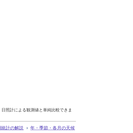
で、日照計による観測値と単純比較できま
測統計の解説
年・季節・各月の天候