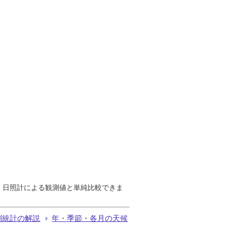
で、日照計による観測値と単純比較できま
測統計の解説
年・季節・各月の天候