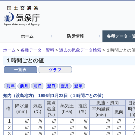
ホーム
防災情報
各種データ・
ホーム
>
各種データ・資料
>
過去の気象データ検索
>
１時間ごとの
１時間ごとの値
知内（渡島地方) 1996年1月22日（１時間ごとの値）
風速・風向
露点
日
降水量
気温
蒸気圧
湿度
時
温度
時
平均風速
(mm)
(℃)
(hPa)
(％)
風向
(℃)
(h
(m/s)
1
///
///
///
///
///
///
///
/
2
///
///
///
///
///
///
///
/
3
///
///
///
///
///
///
///
/