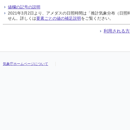
値欄の記号の説明
2021年3月2日より、アメダスの日照時間は「推計気象分布（日
せん。詳しくは
要素ごとの値の補足説明
をご覧ください。
利用される方
気象庁ホームページについて