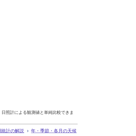
で、日照計による観測値と単純比較できま
測統計の解説
年・季節・各月の天候