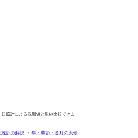
で、日照計による観測値と単純比較できま
測統計の解説
年・季節・各月の天候