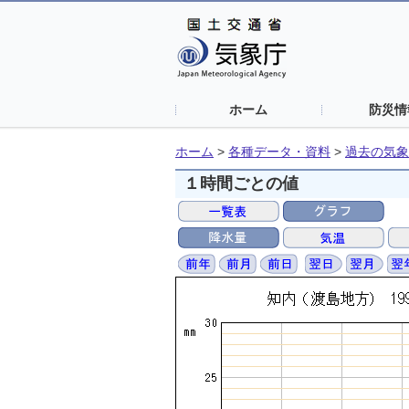
ホーム
防災情
ホーム
>
各種データ・資料
>
過去の気象
１時間ごとの値