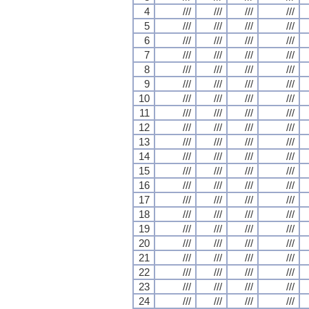
4
///
///
///
///
5
///
///
///
///
6
///
///
///
///
7
///
///
///
///
8
///
///
///
///
9
///
///
///
///
10
///
///
///
///
11
///
///
///
///
12
///
///
///
///
13
///
///
///
///
14
///
///
///
///
15
///
///
///
///
16
///
///
///
///
17
///
///
///
///
18
///
///
///
///
19
///
///
///
///
20
///
///
///
///
21
///
///
///
///
22
///
///
///
///
23
///
///
///
///
24
///
///
///
///