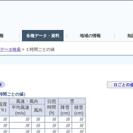
報
各種データ・資料
地域の情報
知
データ検索
>
１時間ごとの値
１時間ごとの値）
風速・風向
雪
日照
湿度
時間
平均風速
降雪
積雪
(％)
風向
(h)
(m/s)
(cm)
(cm)
///
///
///
///
///
///
///
///
///
///
///
///
///
///
///
///
///
///