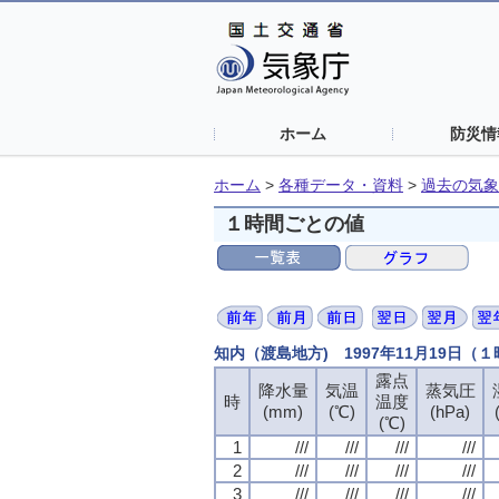
ホーム
防災情
ホーム
>
各種データ・資料
>
過去の気象
１時間ごとの値
知内（渡島地方) 1997年11月19日（
露点
降水量
気温
蒸気圧
時
温度
(mm)
(℃)
(hPa)
(℃)
1
///
///
///
///
2
///
///
///
///
3
///
///
///
///