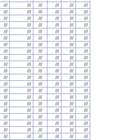
///
///
///
///
///
///
///
///
///
///
///
///
///
///
///
///
///
///
///
///
///
///
///
///
///
///
///
///
///
///
///
///
///
///
///
///
///
///
///
///
///
///
///
///
///
///
///
///
///
///
///
///
///
///
///
///
///
///
///
///
///
///
///
///
///
///
///
///
///
///
///
///
///
///
///
///
///
///
///
///
///
///
///
///
///
///
///
///
///
///
///
///
///
///
///
///
///
///
///
///
///
///
///
///
///
///
///
///
///
///
///
///
///
///
///
///
///
///
///
///
///
///
///
///
///
///