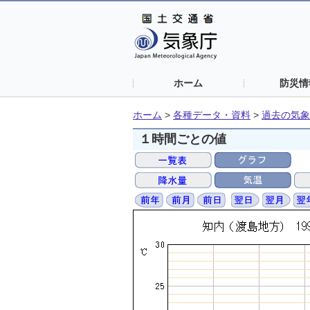
ホーム
防災情
ホーム
>
各種データ・資料
>
過去の気象
１時間ごとの値