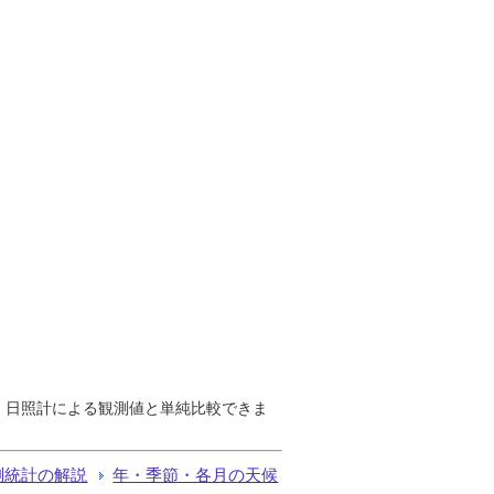
で、日照計による観測値と単純比較できま
測統計の解説
年・季節・各月の天候