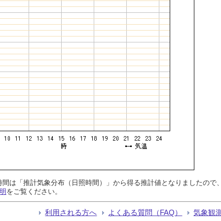
日照時間は「推計気象分布（日照時間）」から得る推計値となりましたの
明
をご覧ください。
利用される方へ
よくある質問（FAQ）
気象観