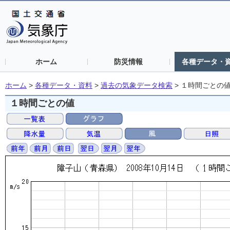
ホーム
防災情報
各種データ・
ホーム
>
各種データ・資料
>
過去の気象データ検索
>
１時間ごとの
１時間ごとの値