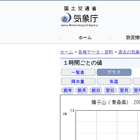
ホーム
防災情
ホーム
>
各種データ・資料
>
過去の気象
１時間ごとの値