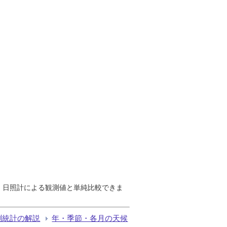
で、日照計による観測値と単純比較できま
測統計の解説
年・季節・各月の天候