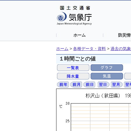
ホーム
防災情
ホーム
>
各種データ・資料
>
過去の気象
１時間ごとの値