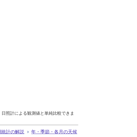
で、日照計による観測値と単純比較できま
測統計の解説
年・季節・各月の天候