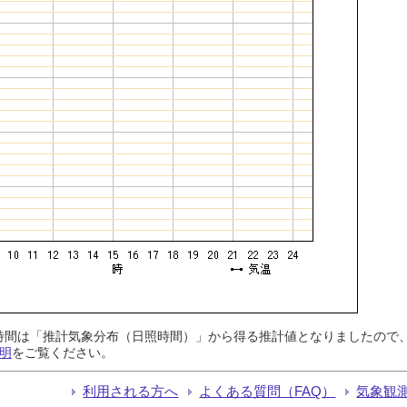
日照時間は「推計気象分布（日照時間）」から得る推計値となりましたの
明
をご覧ください。
利用される方へ
よくある質問（FAQ）
気象観