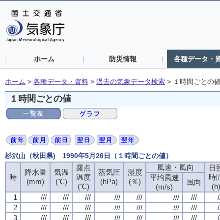
ホーム
防災情報
各種データ・
ホーム
>
各種データ・資料
>
過去の気象データ検索
>
１時間ごとの
１時間ごとの値
杉沢山（秋田県) 1990年5月26日（１時間ごとの値）
風速・風向
露点
日
降水量
気温
蒸気圧
湿度
時
温度
時
平均風速
(mm)
(℃)
(hPa)
(％)
風向
(℃)
(h
(m/s)
1
///
///
///
///
///
///
///
/
2
///
///
///
///
///
///
///
/
3
///
///
///
///
///
///
///
/