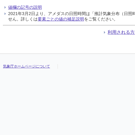
値欄の記号の説明
2021年3月2日より、アメダスの日照時間は「推計気象分布（日
せん。詳しくは
要素ごとの値の補足説明
をご覧ください。
利用される方
気象庁ホームページについて