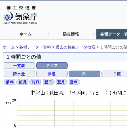
ホーム
防災情報
各種データ・
ホーム
>
各種データ・資料
>
過去の気象データ検索
>
１時間ごとの
１時間ごとの値