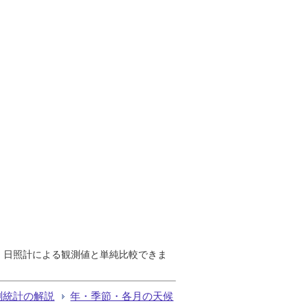
で、日照計による観測値と単純比較できま
測統計の解説
年・季節・各月の天候