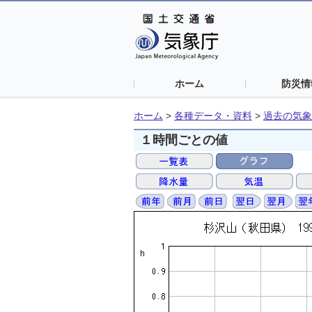
ホーム
防災情
ホーム
>
各種データ・資料
>
過去の気象
１時間ごとの値