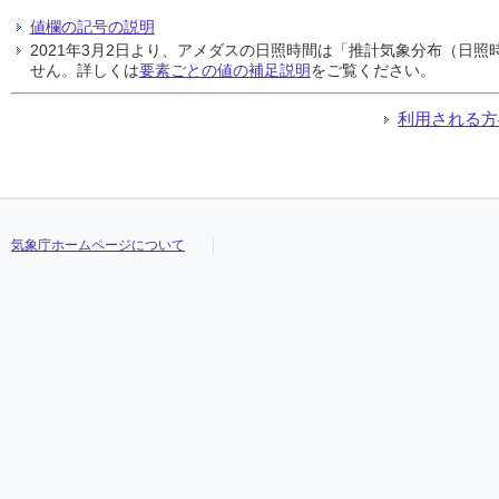
値欄の記号の説明
2021年3月2日より、アメダスの日照時間は「推計気象分布（日
せん。詳しくは
要素ごとの値の補足説明
をご覧ください。
利用される方
気象庁ホームページについて