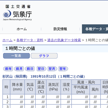
ホーム
防災情報
各種データ・
ホーム
>
各種データ・資料
>
過去の気象データ検索
>
１時間ごとの
１時間ごとの値
杉沢山（秋田県) 1991年10月12日（１時間ごとの値）
風速・風向
露点
日
降水量
気温
蒸気圧
湿度
時
温度
時
平均風速
(mm)
(℃)
(hPa)
(％)
風向
(℃)
(h
(m/s)
1
///
///
///
///
///
///
///
/
2
///
///
///
///
///
///
///
/
3
///
///
///
///
///
///
///
/