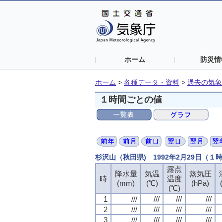
ホーム
防災情
ホーム
>
各種データ・資料
>
過去の気象
１時間ごとの値
杉沢山（秋田県) 1992年2月29日（１
露点
降水量
気温
蒸気圧
時
温度
(mm)
(℃)
(hPa)
(℃)
1
///
///
///
///
2
///
///
///
///
3
///
///
///
///