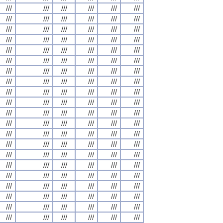
///
///
///
///
///
///
///
///
///
///
///
///
///
///
///
///
///
///
///
///
///
///
///
///
///
///
///
///
///
///
///
///
///
///
///
///
///
///
///
///
///
///
///
///
///
///
///
///
///
///
///
///
///
///
///
///
///
///
///
///
///
///
///
///
///
///
///
///
///
///
///
///
///
///
///
///
///
///
///
///
///
///
///
///
///
///
///
///
///
///
///
///
///
///
///
///
///
///
///
///
///
///
///
///
///
///
///
///
///
///
///
///
///
///
///
///
///
///
///
///
///
///
///
///
///
///