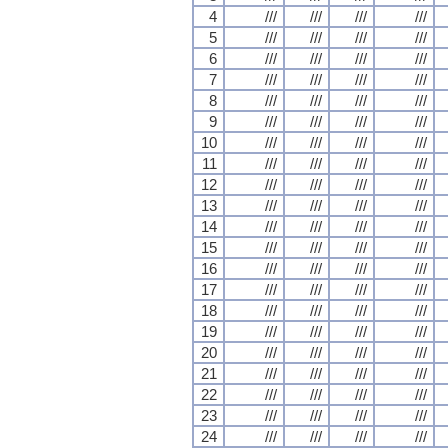
4
///
///
///
///
5
///
///
///
///
6
///
///
///
///
7
///
///
///
///
8
///
///
///
///
9
///
///
///
///
10
///
///
///
///
11
///
///
///
///
12
///
///
///
///
13
///
///
///
///
14
///
///
///
///
15
///
///
///
///
16
///
///
///
///
17
///
///
///
///
18
///
///
///
///
19
///
///
///
///
20
///
///
///
///
21
///
///
///
///
22
///
///
///
///
23
///
///
///
///
24
///
///
///
///