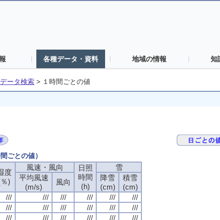
報
各種データ・資料
地域の情報
知
データ検索
>
１時間ごとの値
時間ごとの値）
風速・風向
雪
日照
湿度
時間
平均風速
降雪
積雪
(％)
風向
(h)
(m/s)
(cm)
(cm)
///
///
///
///
///
///
///
///
///
///
///
///
///
///
///
///
///
///